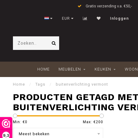
Gratis verzending v.a. €50,-
EUR
Inloggen
HOME
MEUBELEN
KEUKEN
WOON
Home
/
Tags
/
buitenverlichting vermont
PRODUCTEN GETAGD ME
BUITENVERLICHTING VE
Min: €
0
Max: €
200
Meest bekeken
9,3