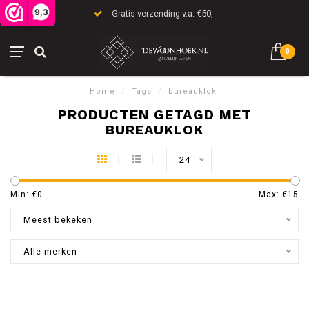
9,3
Gratis verzending v.a. €50,-
0
Home
/
Tags
/
bureauklok
PRODUCTEN GETAGD MET
BUREAUKLOK
24
Min: €
0
Max: €
15
Meest bekeken
Alle merken