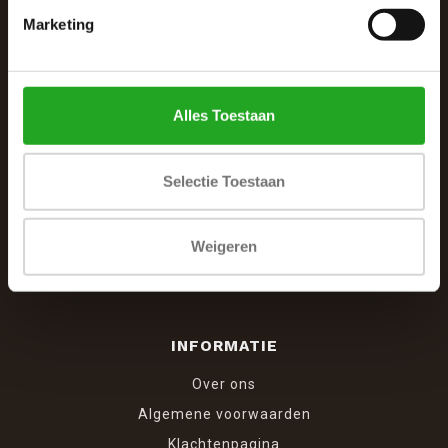
Marketing
De Woonhoek - Landelijk leven
Winkelcentrum Woensel 342
5625 AG Eindhoven
Alles Toestaan
040 287 12 00
info@dewoonhoek.nl
Selectie Toestaan
Weigeren
INFORMATIE
Over ons
Algemene voorwaarden
Klachtenpagina