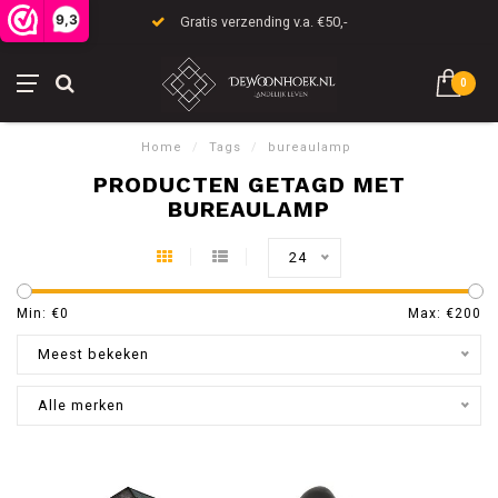
9,3
Gratis verzending v.a. €50,-
0
Home
/
Tags
/
bureaulamp
PRODUCTEN GETAGD MET
BUREAULAMP
24
Min: €
0
Max: €
200
Meest bekeken
Alle merken