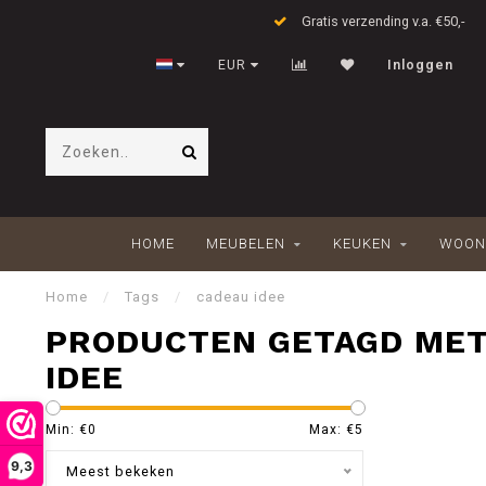
Gratis verzending v.a. €50,-
EUR
Inloggen
HOME
MEUBELEN
KEUKEN
WOON
Home
/
Tags
/
cadeau idee
PRODUCTEN GETAGD MET
IDEE
Min: €
0
Max: €
5
9,3
Meest bekeken