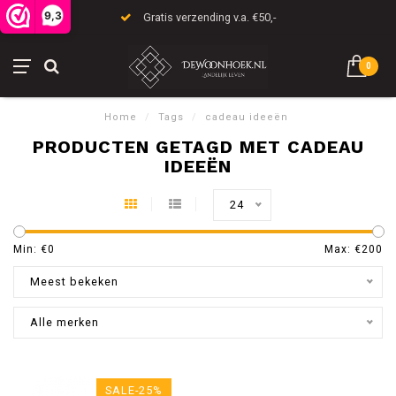
9,3
Gratis verzending v.a. €50,-
0
Home
/
Tags
/
cadeau ideeën
PRODUCTEN GETAGD MET CADEAU
IDEEËN
24
Min: €
0
Max: €
200
Meest bekeken
Alle merken
SALE-25%