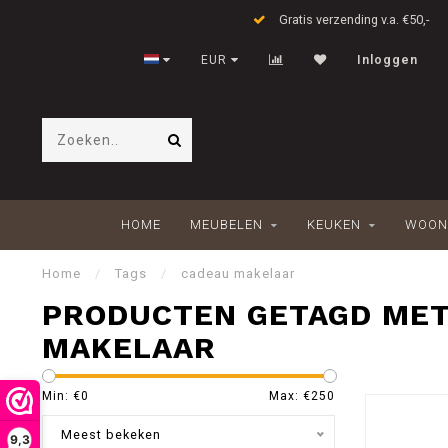
Gratis verzending v.a. €50,-
EUR
Inloggen
HOME
MEUBELEN
KEUKEN
WOON
Home
/
Tags
/
cadeau makelaar
PRODUCTEN GETAGD MET
MAKELAAR
Min: €
0
Max: €
250
Meest bekeken
9,3