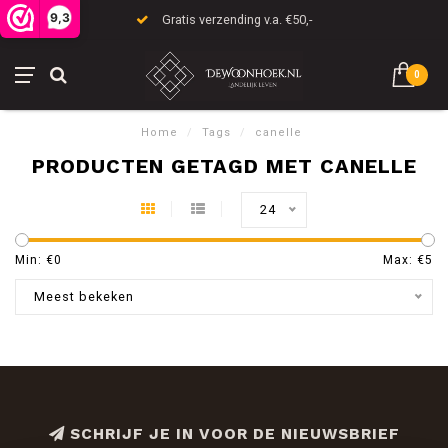
9,3
Gratis verzending v.a. €50,-
0
Home
/
Tags
/
canelle
PRODUCTEN GETAGD MET CANELLE
24
Min: €
0
Max: €
5
Meest bekeken
SCHRIJF JE IN VOOR DE NIEUWSBRIEF