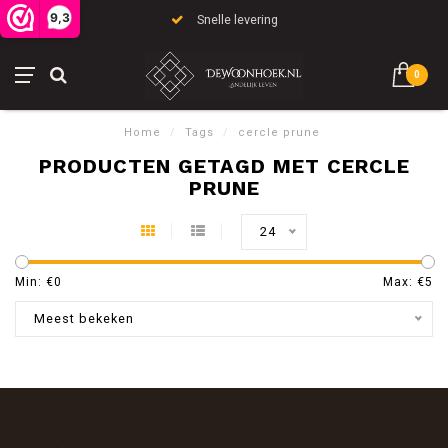
9,3
Snelle levering
0
Home
/
Tags
/
cercle prune
PRODUCTEN GETAGD MET CERCLE
PRUNE
24
Min: €
0
Max: €
5
Meest bekeken