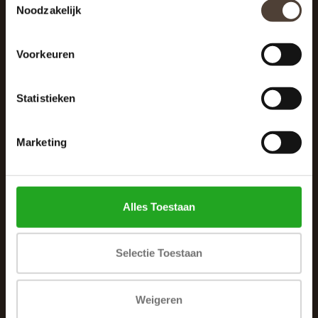
Noodzakelijk
040 287 12 00
info@dewoonhoek.nl
Voorkeuren
Statistieken
Marketing
INFORMATIE
Over ons
Alles Toestaan
Algemene voorwaarden
Klachtenpagina
Selectie Toestaan
Privacybeleid
Betaalmethoden
Weigeren
Verzenden & retourneren