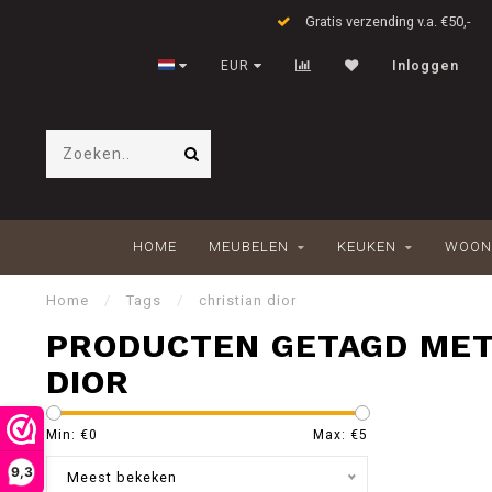
Gratis verzending v.a. €50,-
EUR
Inloggen
HOME
MEUBELEN
KEUKEN
WOON
Home
/
Tags
/
christian dior
PRODUCTEN GETAGD MET
DIOR
Min: €
0
Max: €
5
9,3
Meest bekeken