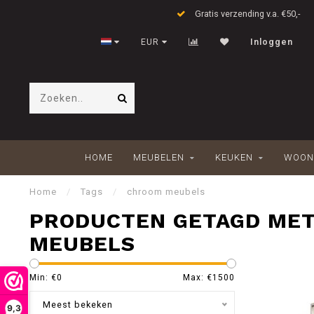
Gratis verzending v.a. €50,-
EUR
Inloggen
HOME
MEUBELEN
KEUKEN
WOON
Home
/
Tags
/
chroom meubels
PRODUCTEN GETAGD ME
MEUBELS
Min: €
0
Max: €
1500
Meest bekeken
9,3