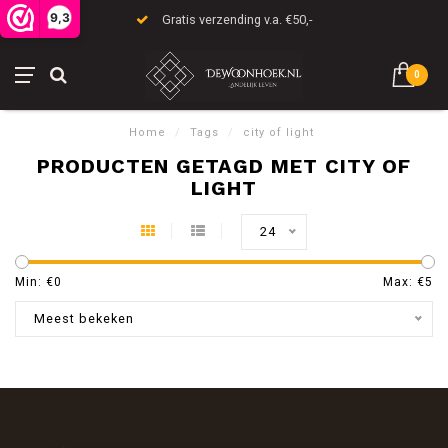
9,3
Gratis verzending v.a. €50,-
0
Home
/
Tags
/
city of light
PRODUCTEN GETAGD MET CITY OF
LIGHT
24
Min: €
0
Max: €
5
Meest bekeken