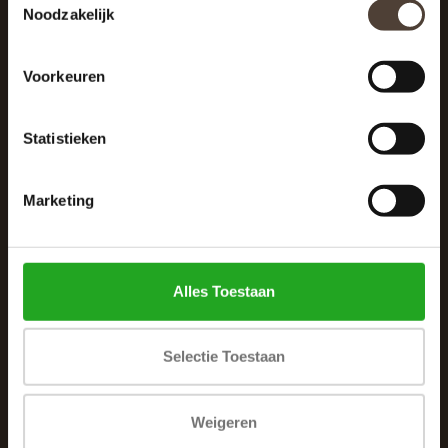
Noodzakelijk
040 287 12 00
info@dewoonhoek.nl
Voorkeuren
Statistieken
Marketing
INFORMATIE
Over ons
Alles Toestaan
Algemene voorwaarden
Klachtenpagina
Selectie Toestaan
Privacybeleid
Betaalmethoden
Weigeren
Verzenden & retourneren