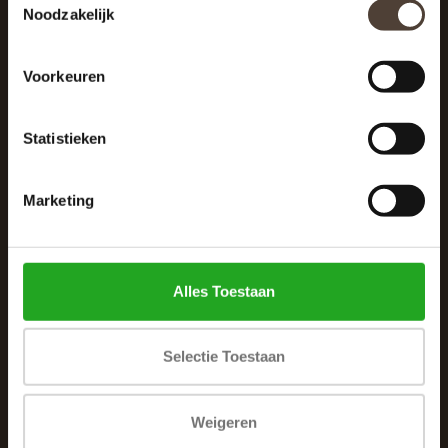
Noodzakelijk
040 287 12 00
info@dewoonhoek.nl
Voorkeuren
Statistieken
Marketing
INFORMATIE
Over ons
Alles Toestaan
Algemene voorwaarden
Klachtenpagina
Selectie Toestaan
Privacybeleid
Betaalmethoden
Weigeren
Verzenden & retourneren