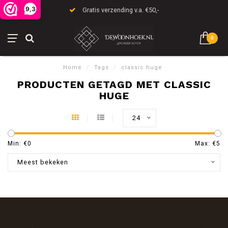
9,3
Gratis verzending v.a. €50,-
0
Home
/
Tags
/
classic huge
PRODUCTEN GETAGD MET CLASSIC
HUGE
24
Min: €
0
Max: €
5
Meest bekeken