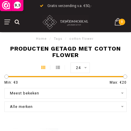
9,3
Gratis verzending v.a. €50,-
0
Home
/
Tags
/
cotton flower
PRODUCTEN GETAGD MET COTTON
FLOWER
24
Min: €
0
Max: €
20
Meest bekeken
Alle merken