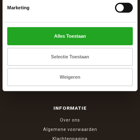
Marketing
De Woonhoek - Landelijk leven
Winkelcentrum Woensel 342
5625 AG Eindhoven
Alles Toestaan
040 287 12 00
info@dewoonhoek.nl
Selectie Toestaan
Weigeren
INFORMATIE
Over ons
Algemene voorwaarden
Klachtenpagina