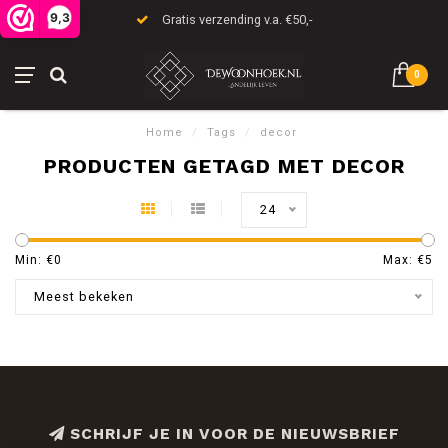
9,3
Gratis verzending v.a. €50,-
0
Home
/
Tags
/
decor
PRODUCTEN GETAGD MET DECOR
24
Min: €
0
Max: €
5
Meest bekeken
SCHRIJF JE IN VOOR DE NIEUWSBRIEF