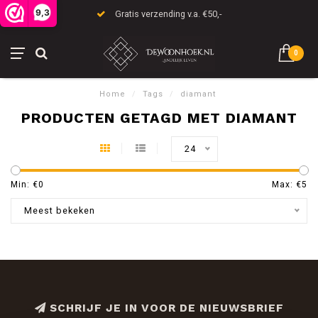
9,3
Gratis verzending v.a. €50,-
0
Home
/
Tags
/
diamant
PRODUCTEN GETAGD MET DIAMANT
24
Min: €
0
Max: €
5
Meest bekeken
SCHRIJF JE IN VOOR DE NIEUWSBRIEF