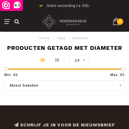
9,3
Gratis verzending v.a. €50,-
0
Home
/
Tags
/
diameter
PRODUCTEN GETAGD MET DIAMETER
24
Min: €
0
Max: €
5
Meest bekeken
SCHRIJF JE IN VOOR DE NIEUWSBRIEF