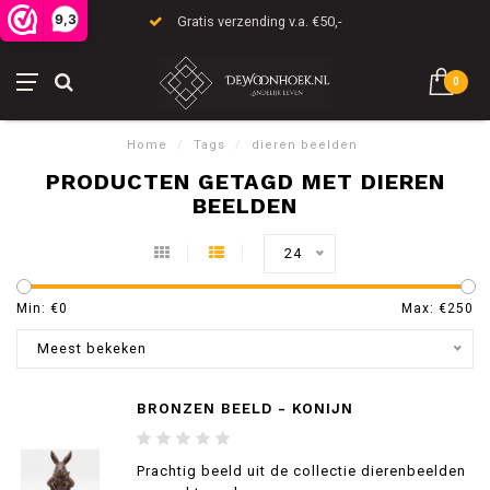
9,3
Gratis verzending v.a. €50,-
0
Home
/
Tags
/
dieren beelden
PRODUCTEN GETAGD MET DIEREN
BEELDEN
24
Min: €
0
Max: €
250
Meest bekeken
BRONZEN BEELD - KONIJN
Prachtig beeld uit de collectie dierenbeelden