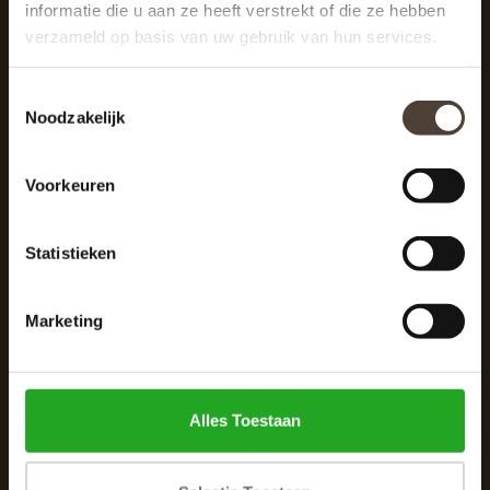
informatie die u aan ze heeft verstrekt of die ze hebben
verzameld op basis van uw gebruik van hun services.
Toestemmingsselectie
Noodzakelijk
De Woonhoek - Landelijk leven
Winkelcentrum Woensel 342
Voorkeuren
5625 AG Eindhoven
040 287 12 00
Statistieken
info@dewoonhoek.nl
Marketing
Alles Toestaan
INFORMATIE