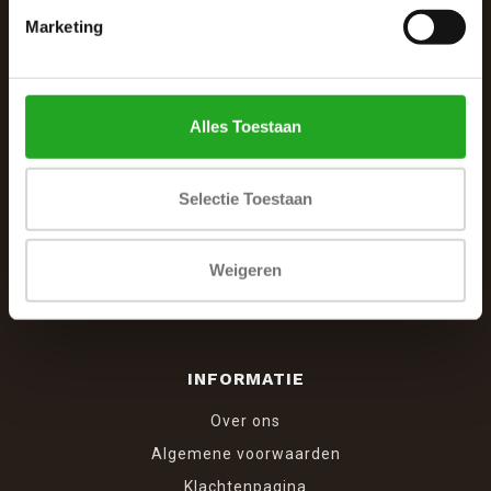
Marketing
De Woonhoek - Landelijk leven
Winkelcentrum Woensel 342
5625 AG Eindhoven
Alles Toestaan
040 287 12 00
info@dewoonhoek.nl
Selectie Toestaan
Weigeren
INFORMATIE
Over ons
Algemene voorwaarden
Klachtenpagina