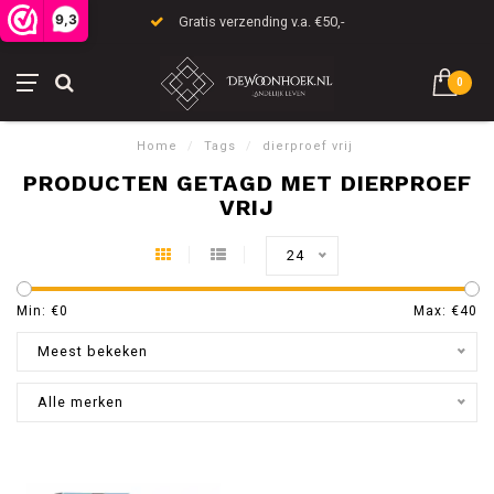
9,3
Gratis verzending v.a. €50,-
0
Home
/
Tags
/
dierproef vrij
PRODUCTEN GETAGD MET DIERPROEF
VRIJ
24
Min: €
0
Max: €
40
Meest bekeken
Alle merken