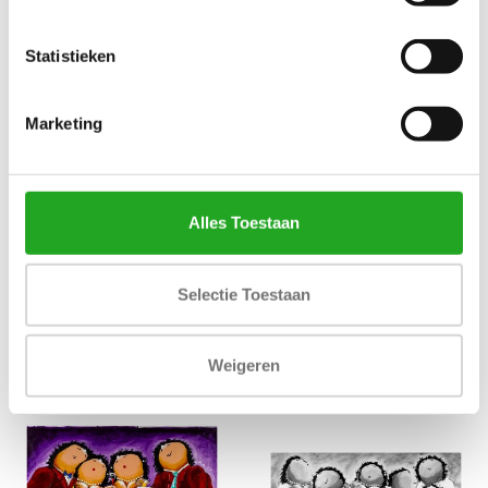
Statistieken
THEO BROEREN -
THEO BROEREN - LEKKER
WIJNTJE VOOR DE
AAN DE BOWL
Marketing
KEUKEN
€169,00
€209,00
Alles Toestaan
Selectie Toestaan
Weigeren