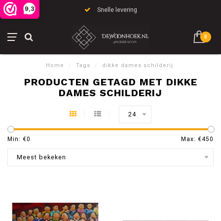
9,3
Snelle levering
0
Home
/
Tags
/
dikke dames schilderij
PRODUCTEN GETAGD MET DIKKE
DAMES SCHILDERIJ
24
Min: €
0
Max: €
450
Meest bekeken