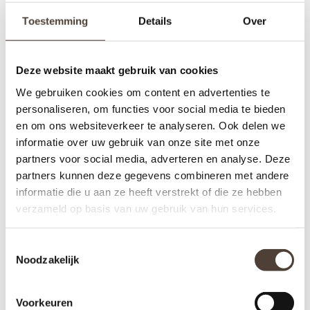
Toestemming
Details
Over
THEO BROEREN - HET
THEO BROEREN - IN THE
VIOOL CONCERT
PICTURE
€219,00
€259,00
Deze website maakt gebruik van cookies
We gebruiken cookies om content en advertenties te
personaliseren, om functies voor social media te bieden
en om ons websiteverkeer te analyseren. Ook delen we
informatie over uw gebruik van onze site met onze
partners voor social media, adverteren en analyse. Deze
partners kunnen deze gegevens combineren met andere
informatie die u aan ze heeft verstrekt of die ze hebben
verzameld op basis van uw gebruik van hun services.
Toestemmingsselectie
Noodzakelijk
Voorkeuren