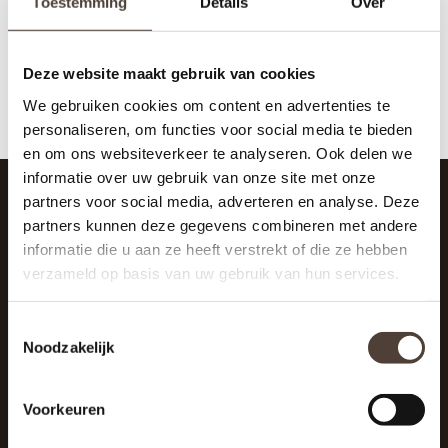
Toestemming
Details
Over
Deze website maakt gebruik van cookies
We gebruiken cookies om content en advertenties te
personaliseren, om functies voor social media te bieden
en om ons websiteverkeer te analyseren. Ook delen we
informatie over uw gebruik van onze site met onze
partners voor social media, adverteren en analyse. Deze
partners kunnen deze gegevens combineren met andere
SCHRIJF JE IN VOOR DE NIEUWSBRIEF
informatie die u aan ze heeft verstrekt of die ze hebben
And stay up to date with our latest offers
verzameld op basis van uw gebruik van hun services.
Toestemmingsselectie
Noodzakelijk
Voorkeuren