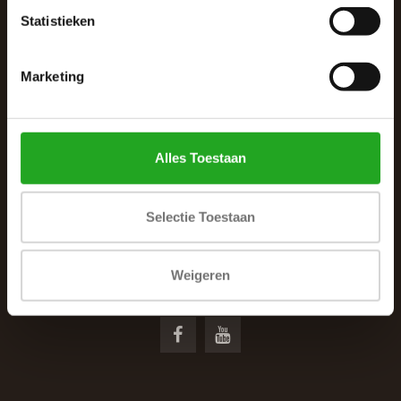
Statistieken
Marketing
De Woonhoek - Landelijk leven
Alles Toestaan
Winkelcentrum Woensel 342
5625 AG Eindhoven
Selectie Toestaan
040 287 12 00
info@dewoonhoek.nl
Weigeren