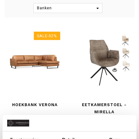
Banken
SALE-32%
HOEKBANK VERONA
EETKAMERSTOEL -
MIRELLA
€1.295,00
€159,00
€1.895,00