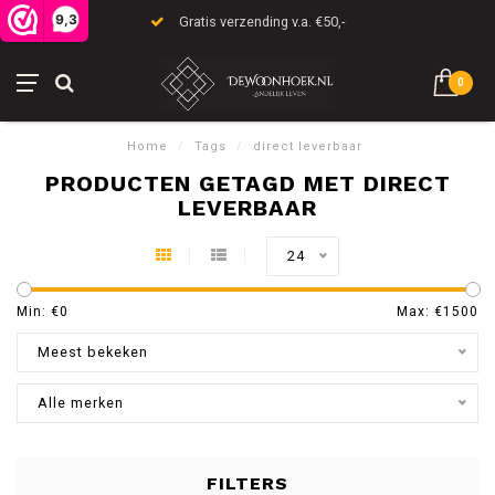
9,3
Gratis verzending v.a. €50,-
0
Home
/
Tags
/
direct leverbaar
PRODUCTEN GETAGD MET DIRECT
LEVERBAAR
24
Min: €
0
Max: €
1500
Meest bekeken
Alle merken
FILTERS