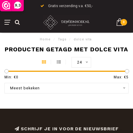
9,3
Gratis verzending v.a. €50,-
0
Home
/
Tags
/
dolce vita
PRODUCTEN GETAGD MET DOLCE VITA
24
Min: €
0
Max: €
5
Meest bekeken
SCHRIJF JE IN VOOR DE NIEUWSBRIEF