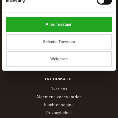
Marketing
Winkelcentrum Woensel 342
5625 AG Eindhoven
040 287 12 00
Alles Toestaan
info@dewoonhoek.nl
Selectie Toestaan
Weigeren
INFORMATIE
Over ons
Algemene voorwaarden
Klachtenpagina
Privacybeleid