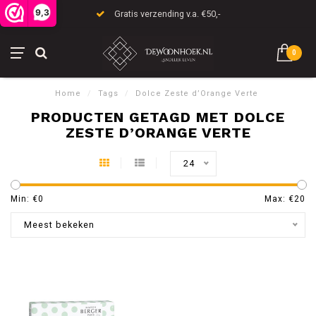
9,3
Gratis verzending v.a. €50,-
0
Home
/
Tags
/
Dolce Zeste d’Orange Verte
PRODUCTEN GETAGD MET DOLCE
ZESTE D’ORANGE VERTE
24
Min: €
0
Max: €
20
Meest bekeken