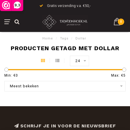
9,3
Gratis verzending v.a. €50,-
0
Home
/
Tags
/
Dollar
PRODUCTEN GETAGD MET DOLLAR
24
Min: €
0
Max: €
5
Meest bekeken
SCHRIJF JE IN VOOR DE NIEUWSBRIEF