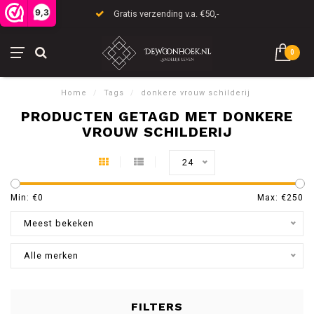
9,3
Gratis verzending v.a. €50,-
0
Home
/
Tags
/
donkere vrouw schilderij
PRODUCTEN GETAGD MET DONKERE
VROUW SCHILDERIJ
24
Min: €
0
Max: €
250
Meest bekeken
Alle merken
FILTERS