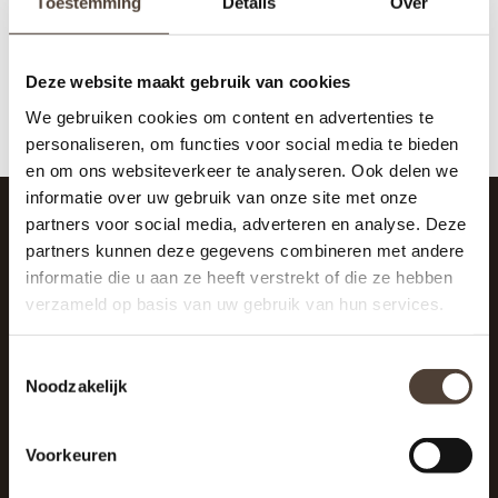
Toestemming
Details
Over
Deze website maakt gebruik van cookies
We gebruiken cookies om content en advertenties te
personaliseren, om functies voor social media te bieden
en om ons websiteverkeer te analyseren. Ook delen we
informatie over uw gebruik van onze site met onze
partners voor social media, adverteren en analyse. Deze
partners kunnen deze gegevens combineren met andere
SCHRIJF JE IN VOOR DE NIEUWSBRIEF
informatie die u aan ze heeft verstrekt of die ze hebben
And stay up to date with our latest offers
verzameld op basis van uw gebruik van hun services.
Toestemmingsselectie
Noodzakelijk
Voorkeuren