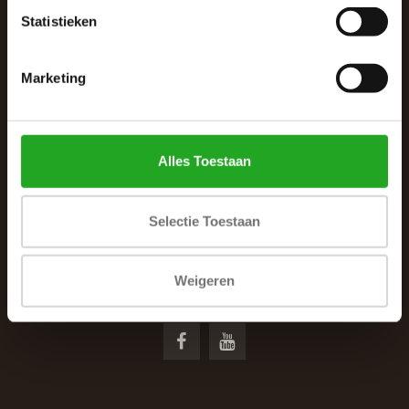
Statistieken
Marketing
De Woonhoek - Landelijk leven
Alles Toestaan
Winkelcentrum Woensel 342
5625 AG Eindhoven
Selectie Toestaan
040 287 12 00
info@dewoonhoek.nl
Weigeren