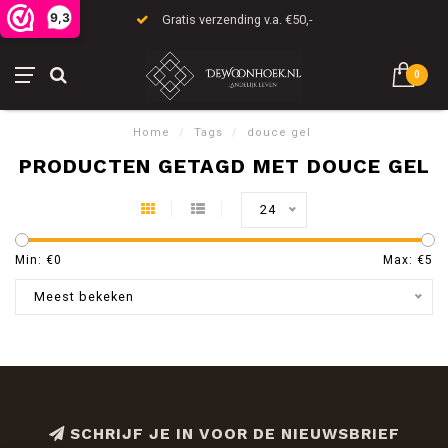
9,3
Gratis verzending v.a. €50,-
0
Home
/
Tags
/
douce gel
PRODUCTEN GETAGD MET DOUCE GEL
24
Min: €
0
Max: €
5
Meest bekeken
SCHRIJF JE IN VOOR DE NIEUWSBRIEF