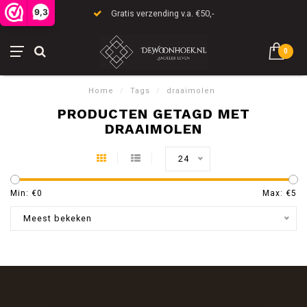
9,3
Gratis verzending v.a. €50,-
0
Home
/
Tags
/
draaimolen
PRODUCTEN GETAGD MET
DRAAIMOLEN
24
Min: €
0
Max: €
5
Meest bekeken