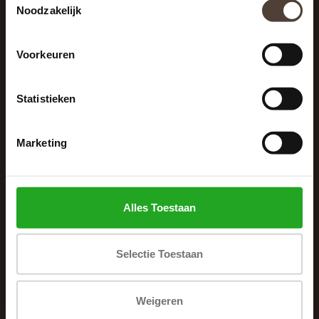
Noodzakelijk
040 287 12 00
info@dewoonhoek.nl
Voorkeuren
Statistieken
Marketing
INFORMATIE
Over ons
Alles Toestaan
Algemene voorwaarden
Klachtenpagina
Selectie Toestaan
Privacybeleid
Betaalmethoden
Weigeren
Verzenden & retourneren