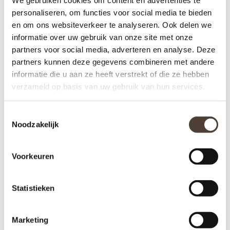
personaliseren, om functies voor social media te bieden
SIDETABLE - FINN - 150
SIDETABLE - LUCAS - 150
CM
CM
en om ons websiteverkeer te analyseren. Ook delen we
informatie over uw gebruik van onze site met onze
€324,00
€334,00
partners voor social media, adverteren en analyse. Deze
partners kunnen deze gegevens combineren met andere
informatie die u aan ze heeft verstrekt of die ze hebben
verzameld op basis van uw gebruik van hun services.
Toestemmingsselectie
Noodzakelijk
Voorkeuren
Statistieken
Marketing