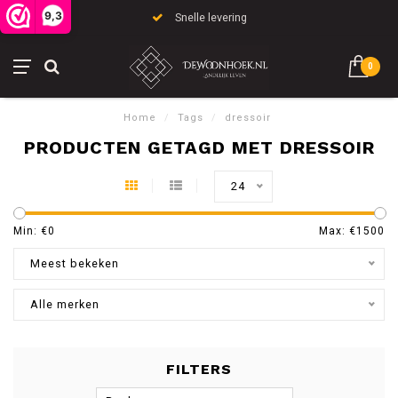
9,3
Snelle levering
0
Home
/
Tags
/
dressoir
PRODUCTEN GETAGD MET DRESSOIR
24
Min: €
0
Max: €
1500
Meest bekeken
Alle merken
FILTERS