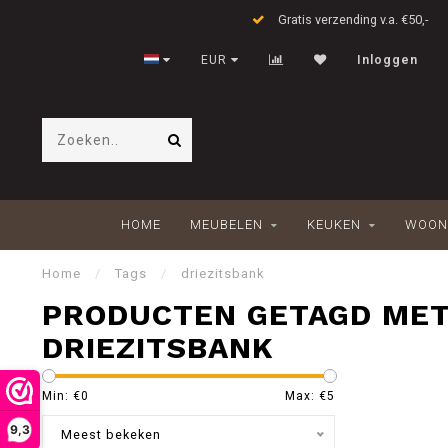
Gratis verzending v.a. €50,-
EUR
Inloggen
HOME
MEUBELEN
KEUKEN
WOON
Home
/
Tags
/
driezitsbank
PRODUCTEN GETAGD ME
DRIEZITSBANK
Min: €
0
Max: €
5
9,3
Meest bekeken