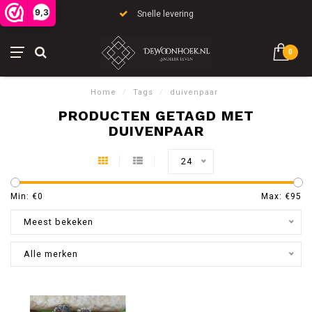
9,3
Snelle levering
0
Home
/
Tags
/
duivenpaar
PRODUCTEN GETAGD MET
DUIVENPAAR
24
Min: €
0
Max: €
95
Meest bekeken
Alle merken