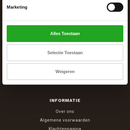
Marketing
De Woonhoek - Landelijk leven
Winkelcentrum Woensel 342
5625 AG Eindhoven
Alles Toestaan
040 287 12 00
info@dewoonhoek.nl
Selectie Toestaan
Weigeren
INFORMATIE
Over ons
Algemene voorwaarden
Klachtenpagina