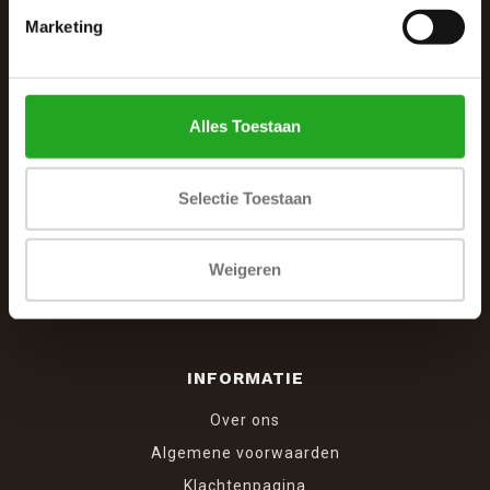
Marketing
De Woonhoek - Landelijk leven
Winkelcentrum Woensel 342
5625 AG Eindhoven
Alles Toestaan
040 287 12 00
info@dewoonhoek.nl
Selectie Toestaan
Weigeren
INFORMATIE
Over ons
Algemene voorwaarden
Klachtenpagina