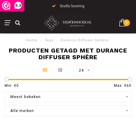
9,3
Snelle levering
0
Home
/
Tags
/
Durance Diffuser Sphère
PRODUCTEN GETAGD MET DURANCE
DIFFUSER SPHÈRE
24
Min: €
0
Max: €
60
Meest bekeken
Alle merken