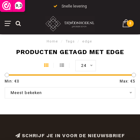
9,3
Snelle levering
0
Home
/
Tags
/
edge
PRODUCTEN GETAGD MET EDGE
24
Min: €
0
Max: €
5
Meest bekeken
SCHRIJF JE IN VOOR DE NIEUWSBRIEF