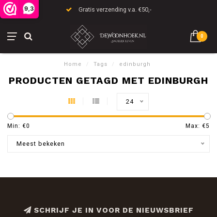
9,3
Gratis verzending v.a. €50,-
0
Home
/
Tags
/
edinburgh
PRODUCTEN GETAGD MET EDINBURGH
24
Min: €
0
Max: €
5
Meest bekeken
SCHRIJF JE IN VOOR DE NIEUWSBRIEF