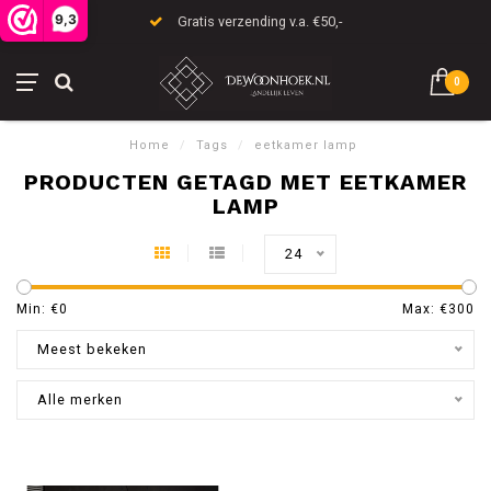
9,3
Gratis verzending v.a. €50,-
0
Home
/
Tags
/
eetkamer lamp
PRODUCTEN GETAGD MET EETKAMER
LAMP
24
Min: €
0
Max: €
300
Meest bekeken
Alle merken