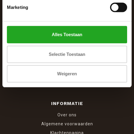
Marketing
De Woonhoek - Landelijk leven
Winkelcentrum Woensel 342
5625 AG Eindhoven
Alles Toestaan
040 287 12 00
info@dewoonhoek.nl
Selectie Toestaan
Weigeren
INFORMATIE
Over ons
Algemene voorwaarden
Klachtenpagina