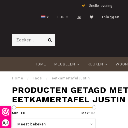
Snelle levering
EUR
Inloggen
HOME
MEUBELEN
KEUKEN
WOON
Home
/
Tags
/
eetkamertafel justin
PRODUCTEN GETAGD ME
EETKAMERTAFEL JUSTIN
Min: €
0
Max: €
5
9,3
Meest bekeken