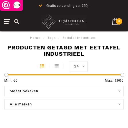
9,3
Gratis verzending v.a. €50,-
0
Home
/
Tags
/
Eettafel industrieel
PRODUCTEN GETAGD MET EETTAFEL
INDUSTRIEEL
24
Min: €
0
Max: €
900
Meest bekeken
Alle merken