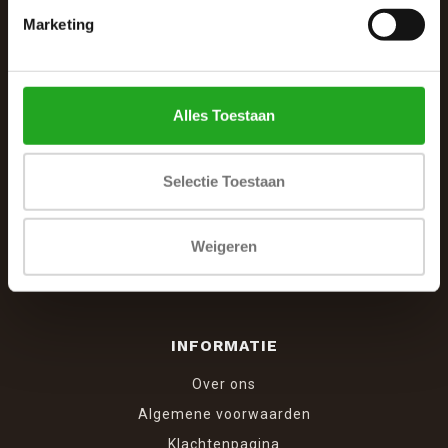
Marketing
De Woonhoek - Landelijk leven
Winkelcentrum Woensel 342
5625 AG Eindhoven
Alles Toestaan
040 287 12 00
info@dewoonhoek.nl
Selectie Toestaan
Weigeren
INFORMATIE
Over ons
Algemene voorwaarden
Klachtenpagina