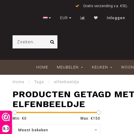
Gratis verzending v.a. €50,-
EUR
Inloggen
HOME
MEUBELEN
KEUKEN
WOON
Home
/
Tags
/
elfenbeeldje
PRODUCTEN GETAGD ME
ELFENBEELDJE
Min: €
0
Max: €
150
9,3
Meest bekeken