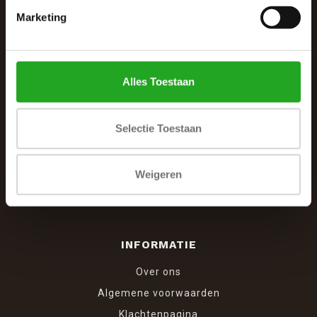
Marketing
De Woonhoek - Landelijk leven
Winkelcentrum Woensel 342
5625 AG Eindhoven
Alles Toestaan
040 287 12 00
info@dewoonhoek.nl
Selectie Toestaan
Weigeren
INFORMATIE
Over ons
Algemene voorwaarden
Klachtenpagina