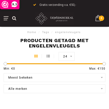
9,3
Gratis verzending v.a. €50,-
0
Home
/
Tags
/
engelenvleugels
PRODUCTEN GETAGD MET
ENGELENVLEUGELS
24
Min: €
0
Max: €
150
Meest bekeken
Alle merken