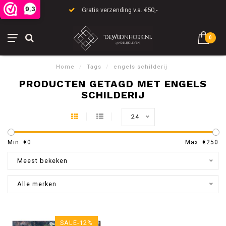
9,3
Gratis verzending v.a. €50,-
0
Home
/
Tags
/
engels schilderij
PRODUCTEN GETAGD MET ENGELS
SCHILDERIJ
24
Min: €
0
Max: €
250
Meest bekeken
Alle merken
SALE-12%