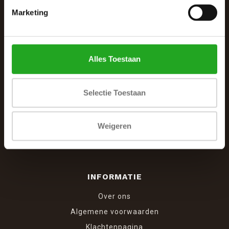
Marketing
De Woonhoek - Landelijk leven
Winkelcentrum Woensel 342
5625 AG Eindhoven
Alles Toestaan
040 287 12 00
info@dewoonhoek.nl
Selectie Toestaan
Weigeren
INFORMATIE
Over ons
Algemene voorwaarden
Klachtenpagina