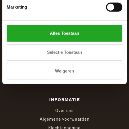
Marketing
De Woonhoek - Landelijk leven
Winkelcentrum Woensel 342
5625 AG Eindhoven
Alles Toestaan
040 287 12 00
info@dewoonhoek.nl
Selectie Toestaan
Weigeren
INFORMATIE
Over ons
Algemene voorwaarden
Klachtenpagina