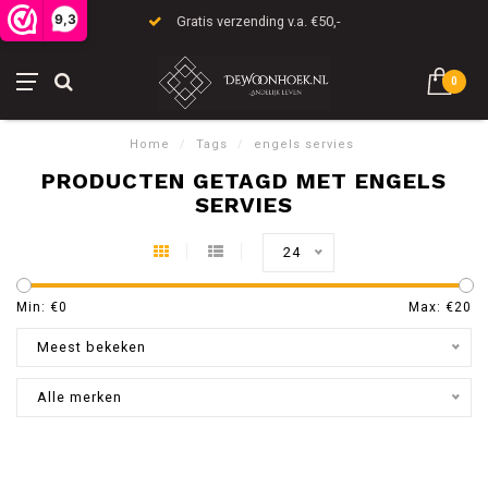
9,3
Gratis verzending v.a. €50,-
0
Home
/
Tags
/
engels servies
PRODUCTEN GETAGD MET ENGELS
SERVIES
24
Min: €
0
Max: €
20
Meest bekeken
Alle merken