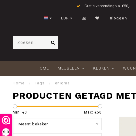
Gratis verzending v.a. €50,-
EUR
Inloggen
HOME
MEUBELEN
KEUKEN
WOON
Home
/
Tags
/
enigma
PRODUCTEN GETAGD MET
Min: €
0
Max: €
50
Meest bekeken
9,3