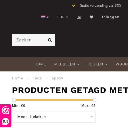
Gratis verzending v.a. €50,-
EUR
Inloggen
HOME
MEUBELEN
KEUKEN
WOON
Home
/
Tags
/
epoxy
PRODUCTEN GETAGD MET
Min: €
0
Max: €
5
Meest bekeken
9,3