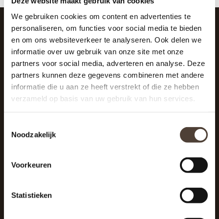
Deze website maakt gebruik van cookies
We gebruiken cookies om content en advertenties te
personaliseren, om functies voor social media te bieden
en om ons websiteverkeer te analyseren. Ook delen we
SCHRIJF JE IN VOOR DE NIEUWSBRIEF
informatie over uw gebruik van onze site met onze
And stay up to date with our latest offers
partners voor social media, adverteren en analyse. Deze
partners kunnen deze gegevens combineren met andere
informatie die u aan ze heeft verstrekt of die ze hebben
verzameld op basis van uw gebruik van hun services.
Toestemmingsselectie
Noodzakelijk
Voorkeuren
Statistieken