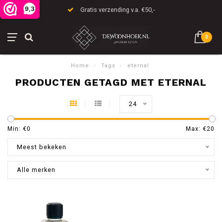
9,3
Gratis verzending v.a. €50,-
0
Home
/
Tags
/
eternal
PRODUCTEN GETAGD MET ETERNAL
24
Min: €
0
Max: €
20
Meest bekeken
Alle merken