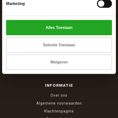
De Woonhoek - Landelijk leven
Marketing
Winkelcentrum Woensel 342
5625 AG Eindhoven
Alles Toestaan
040 287 12 00
info@dewoonhoek.nl
Selectie Toestaan
Weigeren
INFORMATIE
Over ons
Algemene voorwaarden
Klachtenpagina