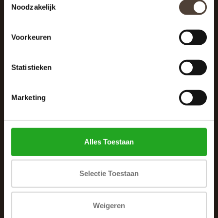
Noodzakelijk
040 287 12 00
info@dewoonhoek.nl
Voorkeuren
Statistieken
Marketing
INFORMATIE
Over ons
Alles Toestaan
Algemene voorwaarden
Klachtenpagina
Selectie Toestaan
Privacybeleid
Betaalmethoden
Weigeren
Verzenden & retourneren