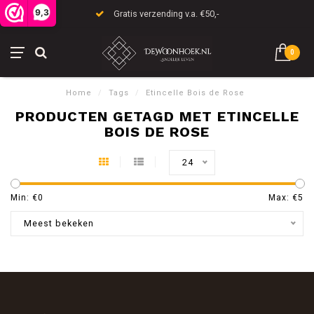
9,3
Gratis verzending v.a. €50,-
0
Home
/
Tags
/
Etincelle Bois de Rose
PRODUCTEN GETAGD MET ETINCELLE
BOIS DE ROSE
24
Min: €
0
Max: €
5
Meest bekeken