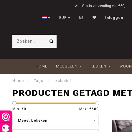
Gratis verzending v.a. €50,-
EUR
Inloggen
HOME
MEUBELEN
KEUKEN
WOON
Home
/
Tags
/
exclusief
PRODUCTEN GETAGD MET
Min: €
0
Max: €
600
Meest bekeken
9,3