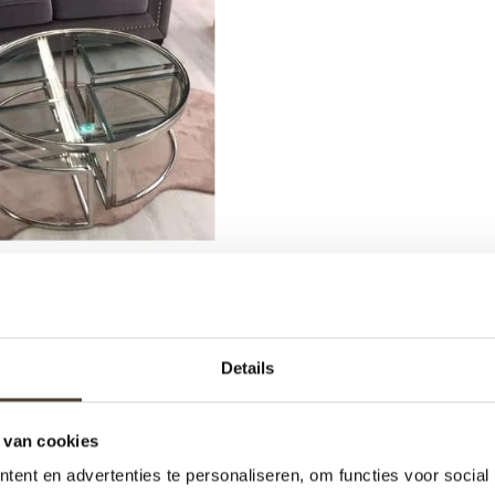
AFEL SET - RICARDO
Details
€595,00
€695,00
 van cookies
ent en advertenties te personaliseren, om functies voor social