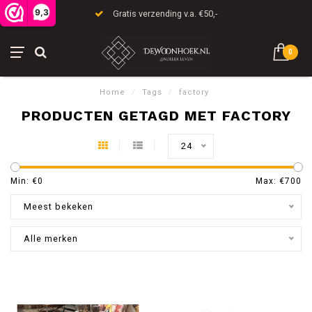
9,3
Gratis verzending v.a. €50,-
0
Home
/
Tags
/
factory
PRODUCTEN GETAGD MET FACTORY
24
Min: €
0
Max: €
700
Meest bekeken
Alle merken