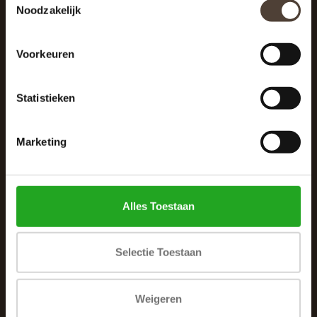
Noodzakelijk
040 287 12 00
info@dewoonhoek.nl
Voorkeuren
Statistieken
Marketing
INFORMATIE
Over ons
Alles Toestaan
Algemene voorwaarden
Klachtenpagina
Selectie Toestaan
Privacybeleid
Betaalmethoden
Weigeren
Verzenden & retourneren