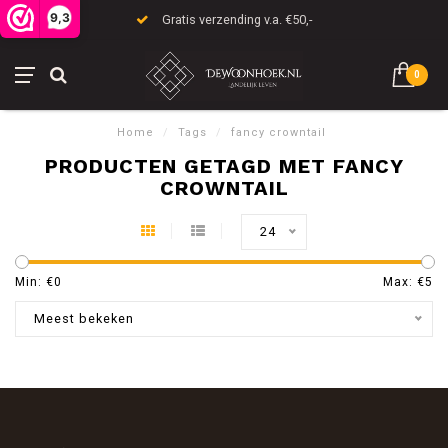
9,3
Gratis verzending v.a. €50,-
0
Home
/
Tags
/
fancy crowntail
PRODUCTEN GETAGD MET FANCY
CROWNTAIL
24
Min: €
0
Max: €
5
Meest bekeken