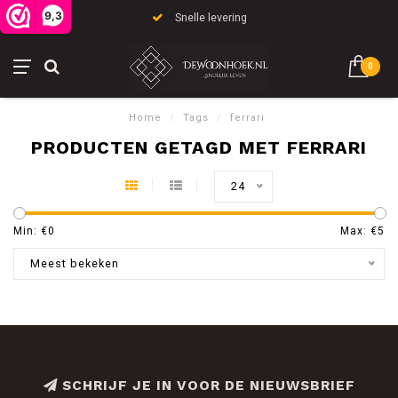
9,3
Snelle levering
0
Home
/
Tags
/
ferrari
PRODUCTEN GETAGD MET FERRARI
24
Min: €
0
Max: €
5
Meest bekeken
SCHRIJF JE IN VOOR DE NIEUWSBRIEF