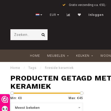
Gratis verzending v.a. €50,-
EUR
Inloggen
HOME
MEUBELEN
KEUKEN
WOON
Home
/
Tags
/
fireside keramiek
PRODUCTEN GETAGD MET
KERAMIEK
Min: €
0
Max: €
45
Meest bekeken
9,3