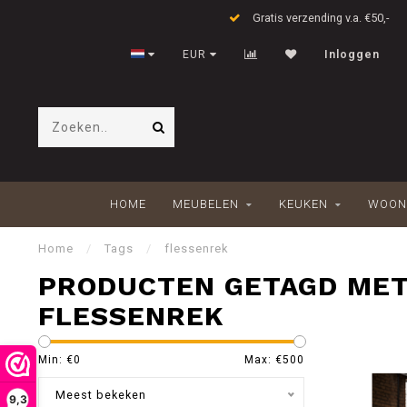
Gratis verzending v.a. €50,-
EUR
Inloggen
HOME
MEUBELEN
KEUKEN
WOON
Home
/
Tags
/
flessenrek
PRODUCTEN GETAGD ME
FLESSENREK
Min: €
0
Max: €
500
Meest bekeken
9,3