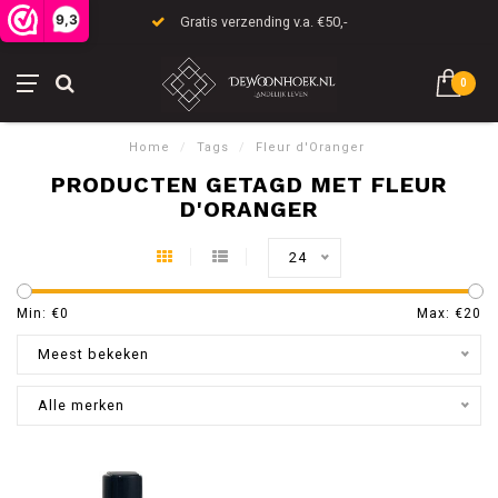
9,3
Gratis verzending v.a. €50,-
0
Home
/
Tags
/
Fleur d'Oranger
PRODUCTEN GETAGD MET FLEUR
D'ORANGER
24
Min: €
0
Max: €
20
Meest bekeken
Alle merken