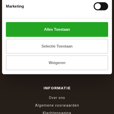
Marketing
De Woonhoek - Landelijk leven
Winkelcentrum Woensel 342
5625 AG Eindhoven
Alles Toestaan
040 287 12 00
info@dewoonhoek.nl
Selectie Toestaan
Weigeren
INFORMATIE
Over ons
Algemene voorwaarden
Klachtenpagina